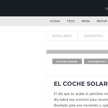
D
COSAS
TECH
MODA
MOTOR
POPULARES
FAVORITOS
coches solares
conceptcars
EL COCHE SOLA
El día que se acabe el petróleo n
día habrá una solución para mover
diseñado para ese momento y ojal