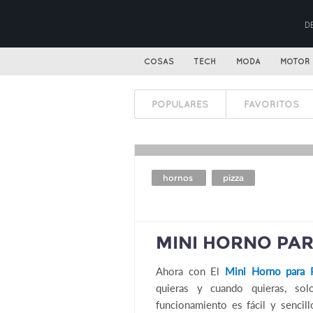
D
COSAS
TECH
MODA
MOTOR
POPULARES
FAVORITOS
hornos
pizza
MINI HORNO PAR
Ahora con El
Mini Horno para P
quieras y cuando quieras, sol
funcionamiento es fácil y sencil